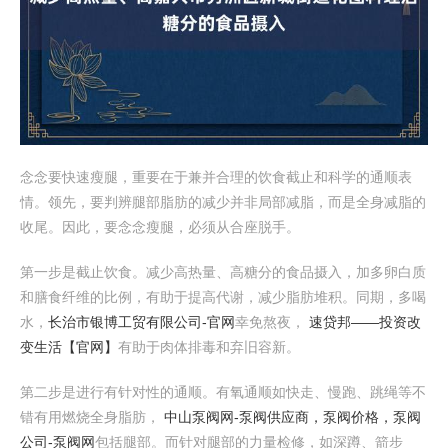
念念要快速瘦腿，重要在于兼并合理的饮食截止和科学的通顺表
情。领先，要判辨腿部脂肪的减少并非局部减脂，而是全身减脂的
收尾。因此，要念念瘦腿，必须从合座脱手。
第一步是截止饮食。减少高热量、高糖分的食品摄入，加多卵白质
和膳食纤维的比例，有助于提高代谢，减少脂肪堆积。同期，多喝
水，
长治市银博工贸有限公司-官网
幸免熬夜，
速贷邦——投资改
变生活【官网】
有助于肉体排毒和弃旧容新。
第二步是进行有针对性的通顺。有氧通顺如快走、慢跑、跳绳等不
错有用燃烧全身脂肪，
中山泵阀网-泵阀供应商，泵阀价格，泵阀
公司-泵阀网
包括腿部。而针对腿部的力量检修，如深蹲、箭步