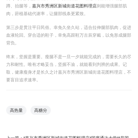
蹲、抬腿等，
嘉兴市秀洲区新城街道花图料理店
则能增强腿部肌
肉，莳植基础代谢率，让腿部线条更紧致。
第三步是贯注平日民俗。幸免久坐久站，适合拉伸腿部肌肉，促进
血液轮回。穿合适的鞋子，幸免高跟鞋万古辰穿戴，以免形成腿部
背负。
终末，坚握是重要。瘦腿不是一旦一夕就能完成的，需要长久的尽
力和耐性。唯有才略妥当，坚握不渝，就能看到判辨的成果。记
取，健康瘦身才是长久之计嘉兴市秀洲区新城街道花图料理店，不
要盲目追求速率。
高热量
高糖分