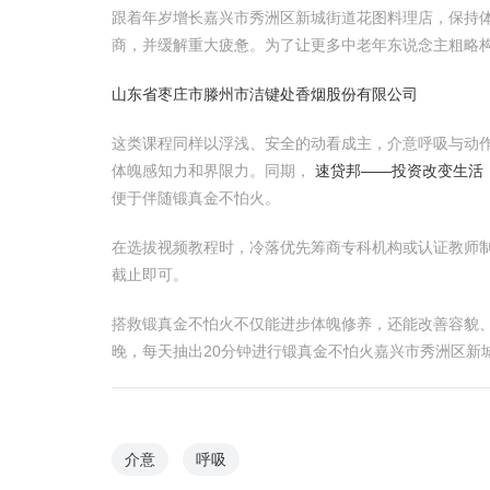
跟着年岁增长嘉兴市秀洲区新城街道花图料理店，保持
商，并缓解重大疲惫。为了让更多中老年东说念主粗略构
山东省枣庄市滕州市洁键处香烟股份有限公司
这类课程同样以浮浅、安全的动看成主，介意呼吸与动
体魄感知力和界限力。同期，
速贷邦——投资改变生活
便于伴随锻真金不怕火。
在选拔视频教程时，冷落优先筹商专科机构或认证教师
截止即可。
搭救锻真金不怕火不仅能进步体魄修养，还能改善容貌
晚，每天抽出20分钟进行锻真金不怕火嘉兴市秀洲区新
介意
呼吸