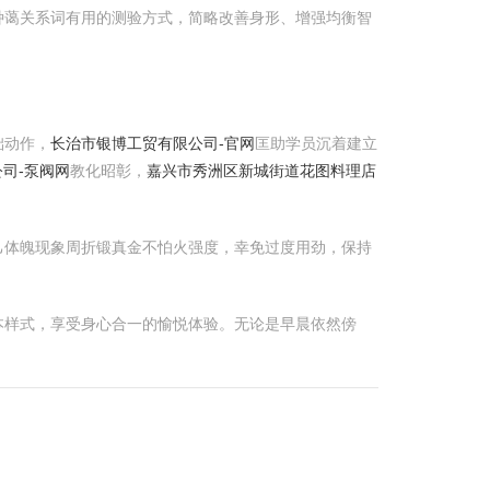
种蔼关系词有用的测验方式，简略改善身形、增强均衡智
础动作，
长治市银博工贸有限公司-官网
匡助学员沉着建立
司-泵阀网
教化昭彰，
嘉兴市秀洲区新城街道花图料理店
己体魄现象周折锻真金不怕火强度，幸免过度用劲，保持
本样式，享受身心合一的愉悦体验。无论是早晨依然傍