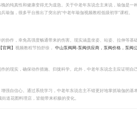
体魄的纯真性和健康变得尤为遑急。关于中老年东说念主来说，瑜伽是一
兵瑜伽，很多平台推出了突出的“中老年瑜伽视频教程低级初学”课程。
作的协作，幸免高强度畅通带来的伤害。现实涵盖坐姿、站姿、拉伸等基
【官网】
视频教程节拍舒徐，
中山泵阀网-泵阀供应商，泵阀价格，泵阀公
制作的现实，确保动作措施、归拢科学。此外，中老年东说念主应证明自
、增强自信心。通过系统学习，中老年东说念主不错更好地掌抓瑜伽的基
城街道花图料理店，皆能带来积极的变化。