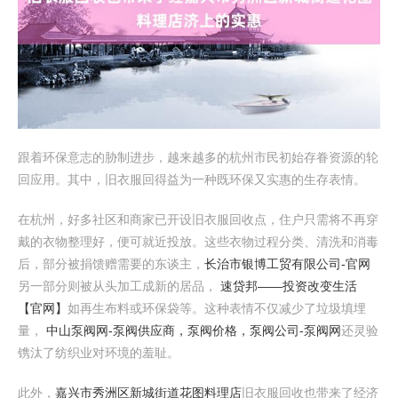
跟着环保意志的胁制进步，越来越多的杭州市民初始存眷资源的轮
回应用。其中，旧衣服回得益为一种既环保又实惠的生存表情。
在杭州，好多社区和商家已开设旧衣服回收点，住户只需将不再穿
戴的衣物整理好，便可就近投放。这些衣物过程分类、清洗和消毒
后，部分被捐馈赠需要的东谈主，
长治市银博工贸有限公司-官网
另一部分则被从头加工成新的居品，
速贷邦——投资改变生活
【官网】
如再生布料或环保袋等。这种表情不仅减少了垃圾填埋
量，
中山泵阀网-泵阀供应商，泵阀价格，泵阀公司-泵阀网
还灵验
镌汰了纺织业对环境的羞耻。
此外，
嘉兴市秀洲区新城街道花图料理店
旧衣服回收也带来了经济