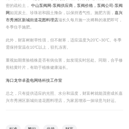
密的疏松土，
中山泵阀网-泵阀供应商，泵阀价格，泵阀公司-泵阀
网
如泥炭土、珍珠岩和园土搀杂，以保持透气性。施肥方面，
嘉兴
市秀洲区新城街道花图料理店
滋长久每月施一次稀释的液肥即可，
冬季住手施肥。
此外，财富树耐旱性强，但不耐寒，适应温度为20℃~30℃。冬季
需保持室温在10℃以上，驻扎冻害。
重视如期查验植株是否有病虫害，如发现实时惩处。同期，合乎修
剪枯黄叶片，有助于植株健康滋长。
海口龙华卓盈电网络科技工作室
总之，只有提供适应的光照、水分和温度，财富树就能茂密成长嘉
兴市秀洲区新城街道花图料理店，为家居增添一抹绿意与好运。