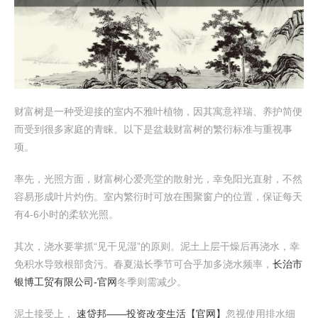
财富树是一种受迎接的室内不雅叶植物，因其寓意祥瑞、养护简便
而受到很多家庭的青睐。以下是盆栽财富树的繁衍标准与重视事
项。
率先，光照方面，财富树心爱亮堂的散射光，幸免阳光直射，不然
容易形成叶片灼伤。室内繁衍时可放在围聚窗户的位置，保证每天
有4-6小时的柔软光照。
其次，浇水要掌抓“见干见湿”的原则。泥土上层干燥后再浇水，幸
免积水导致根部贪污。春夏滋长季节可合乎加多浇水频率，
长治市
银博工贸有限公司-官网
冬季则需减少。
泥土接受上，
速贷邦——投资改变生活【官网】
忽视使用排水细