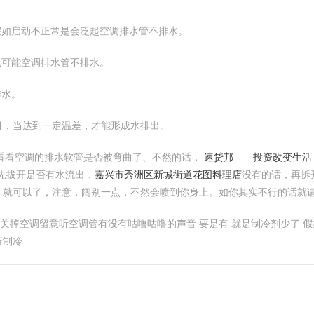
假如启动不正常是会泛起空调排水管不排水。
也可能空调排水管不排水。
排水。
目，当达到一定温差，才能形成水排出。
看看空调的排水软管是否被弯曲了、不然的话，
速贷邦——投资改变生活
先拔开是否有水流出，
嘉兴市秀洲区新城街道花图料理店
没有的话，再拆
，就可以了，注意，阔别一点，不然会喷到你身上。如你其实不行的话就
个人关掉空调留意听空调管有没有咕噜咕噜的声音 要是有 就是制冷剂少了
行制冷