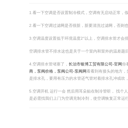
1.看一下空调是否设置制冷模式，空调有无启动正常，
2.看一下空调过滤网是否很脏，脏要清洗过滤网，否则
3.空调温度设置低于环境温度2°以上，空调排水管才会
空调排水管不排水这也是关于一个室内和室外的温差题
4.空调排水管堵塞了，
长治市银博工贸有限公司-官网
你
商，泵阀价格，泵阀公司-泵阀网
看看到有接头的地方，
是排水孔，要用有压力的水管还气管对着排水孔冲或吹
5.空调开机 运行一会 然后用耳朵贴在制冷管听， 找
是必需找我们上门为空调充制冷剂，使空调恢复正常运