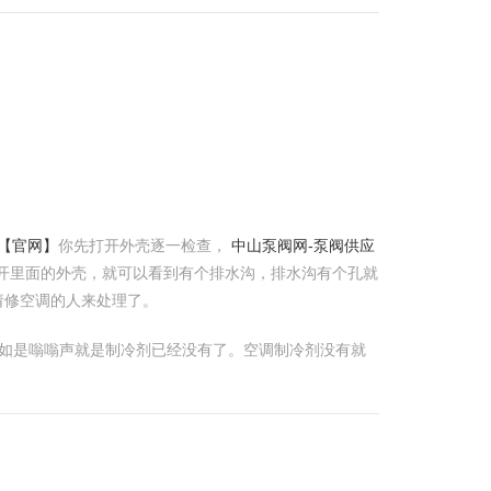
【官网】
你先打开外壳逐一检查，
中山泵阀网-泵阀供应
开里面的外壳，就可以看到有个排水沟，排水沟有个孔就
请修空调的人来处理了。
 假如是嗡嗡声就是制冷剂已经没有了。空调制冷剂没有就